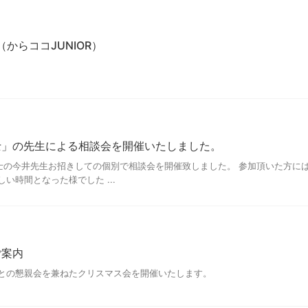
からココJUNIOR）
士」の先生による相談会を開催いたしました。
士の今井先生お招きしての個別で相談会を開催致しました。 参加頂いた方に
い時間となった様でした ...
ご案内
々との懇親会を兼ねたクリスマス会を開催いたします。