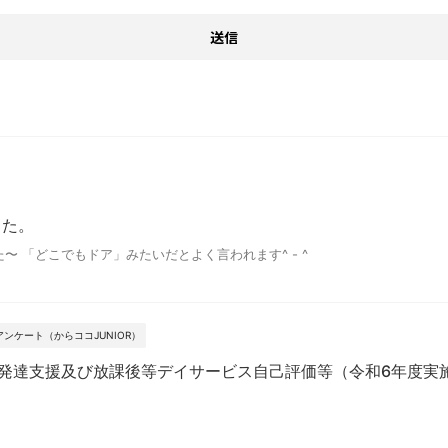
した。
 「どこでもドア」みたいだとよく言われます^ - ^
ンケート（からココJUNIOR）
児童発達支援及び放課後等デイサービス自己評価等（令和6年度実