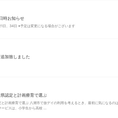
日時お知らせ
、21日、34日 ※予定は変更になる場合がございます
を追加致しました
玉県認定と計画療育で選ぶ
定と計画療育で選ぶ 八潮市で放デイの利用を考えるとき、最初に気になるの
ビスは、小学生から高校 ...